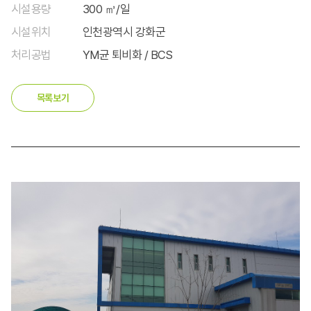
시설용량
300 ㎥/일
시설위치
인천광역시 강화군
처리공법
YM균 퇴비화 / BCS
목록보기