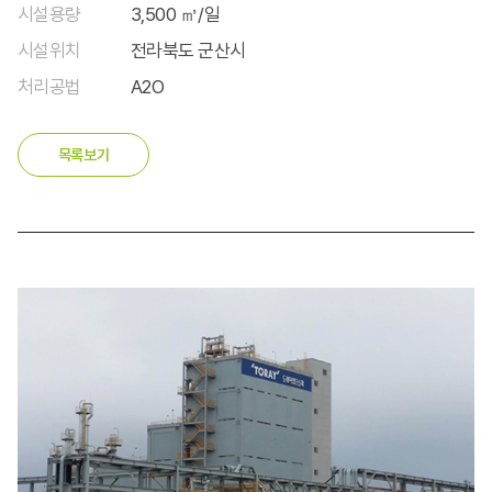
시설용량
3,500 ㎥/일
시설위치
전라북도 군산시
처리공법
A2O
목록보기