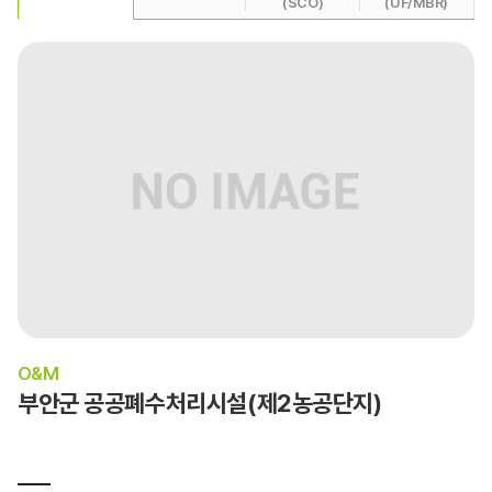
(SCO)
(UF/MBR)
O&M
부안군 공공폐수처리시설(제2농공단지)