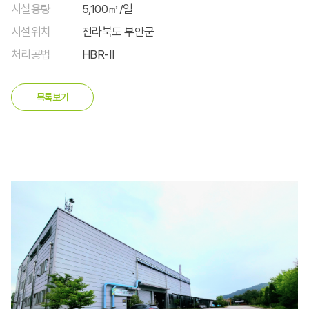
시설용량
5,100㎥/일
시설위치
전라북도 부안군
처리공법
HBR-Ⅱ
목록보기