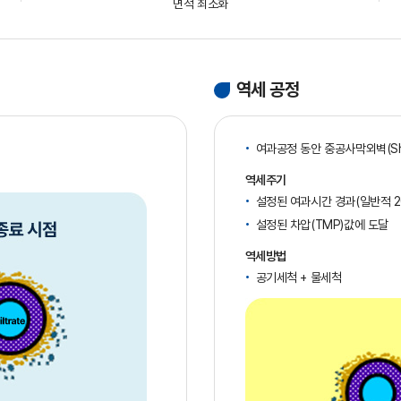
면적 최소화
역세 공정
여과공정 동안 중공사막외벽(Sh
역세주기
설정된 여과시간 경과(일반적 2
설정된 차압(TMP)값에 도달
역세방법
공기세척 + 물세척