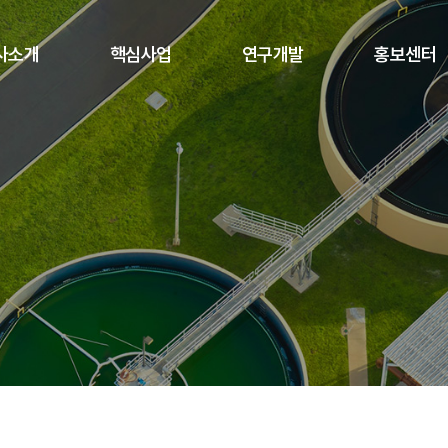
사소개
핵심사업
연구개발
홍보센터
O 인사말
사업소개
지적재산권
공지사항
연혁
사업실적
보유공법
카다로그
영비전
온라인 문의
오시는 길