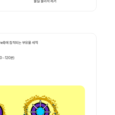
물질 물리적 제거
ell)에 침적되는 부유물 세척
0∼120분)