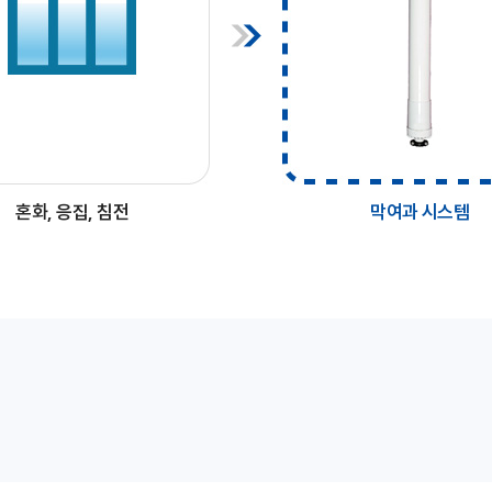
혼화, 응집, 침전
막여과 시스템